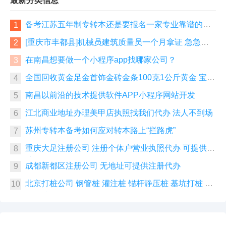
最新分类信息
备考江苏五年制专转本还是要报名一家专业靠谱的辅
1
导班
[重庆市丰都县]机械员建筑质量员一个月拿证 急急急
2
急急急
在南昌想要做一个小程序app找哪家公司？
3
全国回收黄金足金首饰金砖金条100克1公斤黄金 宝泉
4
珠宝
南昌以前沿的技术提供软件APP小程序网站开发
5
江北商业地址办理美甲店执照找我们代办 法人不到场
6
苏州专转本备考如何应对转本路上“拦路虎”
7
重庆大足注册公司 注册个体户营业执照代办 可提供地
8
址挂靠
成都新都区注册公司 无地址可提供注册代办
9
北京打桩公司 钢管桩 灌注桩 锚杆静压桩 基坑打桩 房
10
屋打桩