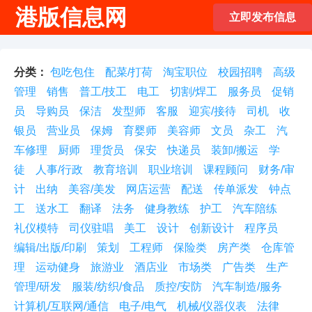
港版信息网
立即发布信息
分类：
包吃包住
配菜/打荷
淘宝职位
校园招聘
高级
管理
销售
普工/技工
电工
切割/焊工
服务员
促销
员
导购员
保洁
发型师
客服
迎宾/接待
司机
收
银员
营业员
保姆
育婴师
美容师
文员
杂工
汽
车修理
厨师
理货员
保安
快递员
装卸/搬运
学
徒
人事/行政
教育培训
职业培训
课程顾问
财务/审
计
出纳
美容/美发
网店运营
配送
传单派发
钟点
工
送水工
翻译
法务
健身教练
护工
汽车陪练
礼仪模特
司仪驻唱
美工
设计
创新设计
程序员
编辑/出版/印刷
策划
工程师
保险类
房产类
仓库管
理
运动健身
旅游业
酒店业
市场类
广告类
生产
管理/研发
服装/纺织/食品
质控/安防
汽车制造/服务
计算机/互联网/通信
电子/电气
机械/仪器仪表
法律