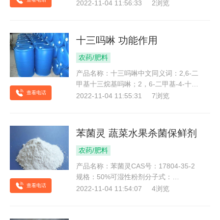
10380-28-6分子式：C18H12CuN2O2分
2022-11-04 11:56:33
2浏览
子量：351.85外观与性状：黄色至棕绿色
粉末含量：99%规格：25kg/桶用途：用
作杀菌剂，用于防治苹果树轮纹病等刘女
十三吗啉 功能作用
士：17762511359（微信）QQ：
221625...
农药/肥料
产品名称：十三吗啉中文同义词：2,6-二
甲基十三烷基吗啉；2，6-二甲基-4-十三
查看电话
烷基吗啉；三得芬；克啉菌；异十三吗
2022-11-04 11:55:31
7浏览
啉；环吗啉CAS号：24602-86-6含量：
75%EC乳油、99%TC原油分子式：
C19H39NO化学性质：淡黄色液体，略有
苯菌灵 蔬菜水果杀菌保鲜剂
氨味包装规格：200L/桶本品是吗啉类杀
菌剂，兼有保护、治...
农药/肥料
产品名称：苯菌灵CAS号：17804-35-2
规格：50%可湿性粉剂分子式：
查看电话
C14H18N4O3分子量：290.32性状：白
2022-11-04 11:54:07
4浏览
色结晶固体包装：25公斤/袋苯菌灵是高
效、广谱、内吸性杀菌剂，具有保护、铲