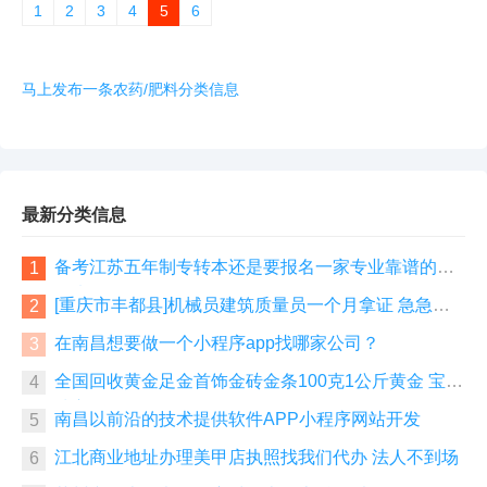
的内吸性、渗透作用、杀虫谱广、安全无
1
2
3
4
5
6
药害。作用对象：可广泛应用于黄瓜、
茄...
马上发布一条农药/肥料分类信息
最新分类信息
备考江苏五年制专转本还是要报名一家专业靠谱的辅
1
导班
[重庆市丰都县]机械员建筑质量员一个月拿证 急急急
2
急急急
在南昌想要做一个小程序app找哪家公司？
3
全国回收黄金足金首饰金砖金条100克1公斤黄金 宝泉
4
珠宝
南昌以前沿的技术提供软件APP小程序网站开发
5
江北商业地址办理美甲店执照找我们代办 法人不到场
6