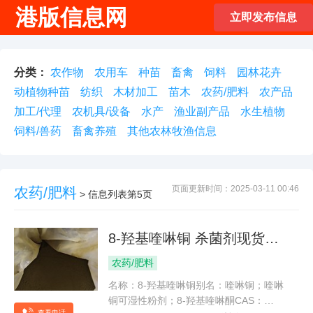
港版信息网
立即发布信息
分类：
农作物
农用车
种苗
畜禽
饲料
园林花卉
动植物种苗
纺织
木材加工
苗木
农药/肥料
农产品
加工/代理
农机具/设备
水产
渔业副产品
水生植物
饲料/兽药
畜禽养殖
其他农林牧渔信息
页面更新时间：2025-03-11 00:46
农药/肥料
> 信息列表第5页
8-羟基喹啉铜 杀菌剂现货供
应
农药/肥料
名称：8-羟基喹啉铜别名：喹啉铜；喹啉
铜可湿性粉剂；8-羟基喹啉酮CAS：
查看电话