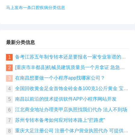
马上发布一条口腔疾病分类信息
最新分类信息
备考江苏五年制专转本还是要报名一家专业靠谱的辅
1
导班
[重庆市丰都县]机械员建筑质量员一个月拿证 急急急
2
急急急
在南昌想要做一个小程序app找哪家公司？
3
全国回收黄金足金首饰金砖金条100克1公斤黄金 宝泉
4
珠宝
南昌以前沿的技术提供软件APP小程序网站开发
5
江北商业地址办理美甲店执照找我们代办 法人不到场
6
苏州专转本备考如何应对转本路上“拦路虎”
7
重庆大足注册公司 注册个体户营业执照代办 可提供地
8