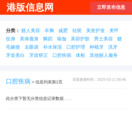
港版信息网
立即发布信息
分类：
丽人美容
丰胸
减肥
祛斑
美发护发
美甲
纹身
美体瘦身
舞蹈
瑜伽
美容护肤
男士美容
睫
毛嫁接
去眼袋
补水保湿
口腔护理
种植牙
洗牙
牙齿美白
牙齿矫正
口腔疾病
体检
其他丽人服务
页面更新时间：2025-03-11 00:46
口腔疾病
> 信息列表第1页
此分类下暂无分类信息记录数据……