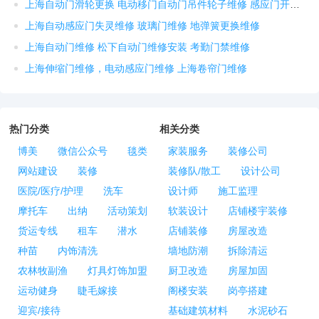
上海自动门滑轮更换 电动移门自动门吊件轮子维修 感应门开关维修
上海自动感应门失灵维修 玻璃门维修 地弹簧更换维修
上海自动门维修 松下自动门维修安装 考勤门禁维修
上海伸缩门维修，电动感应门维修 上海卷帘门维修
热门分类
相关分类
博美
微信公众号
毯类
家装服务
装修公司
网站建设
装修
装修队/散工
设计公司
医院/医疗/护理
洗车
设计师
施工监理
摩托车
出纳
活动策划
软装设计
店铺楼宇装修
货运专线
租车
潜水
店铺装修
房屋改造
种苗
内饰清洗
墙地防潮
拆除清运
农林牧副渔
灯具灯饰加盟
厨卫改造
房屋加固
运动健身
睫毛嫁接
阁楼安装
岗亭搭建
迎宾/接待
基础建筑材料
水泥砂石