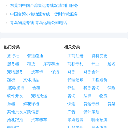
东莞到中国台湾集运专线双清到门服务
中国台湾小包物流专线，货到付款服务
青岛物流专线 青岛运输公司电话
热门分类
相关分类
旅行社
管道疏通
工商注册
资料变更
服务器
租赁
库存积压
商标专利
开业
起名
宠物服务
洗车卡
保洁
财务
财务会计
蹦极
文体用品
代理记账
工程造价
迎宾/接待
合租
评估
税务咨询
保险
软件开发
宠物托运
咨询
法律
物流
乐器
鲜花绿植
快递
货运专线
货架
其他批发采购信息
广告
设计策划
婚礼跟拍
汽车养车
印刷包装
喷绘招牌
电影院
礼品定制
展会服务