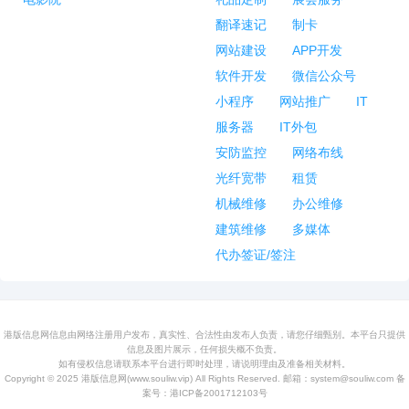
翻译速记
制卡
网站建设
APP开发
软件开发
微信公众号
小程序
网站推广
IT
服务器
IT外包
安防监控
网络布线
光纤宽带
租赁
机械维修
办公维修
建筑维修
多媒体
代办签证/签注
港版信息网信息由网络注册用户发布，真实性、合法性由发布人负责，请您仔细甄别。本平台只提供
信息及图片展示，任何损失概不负责。
如有侵权信息请联系本平台进行即时处理，请说明理由及准备相关材料。
Copyright © 2025
港版信息网
(www.souliw.vip) All Rights Reserved. 邮箱：system@souliw.com 备
案号：
港ICP备2001712103号