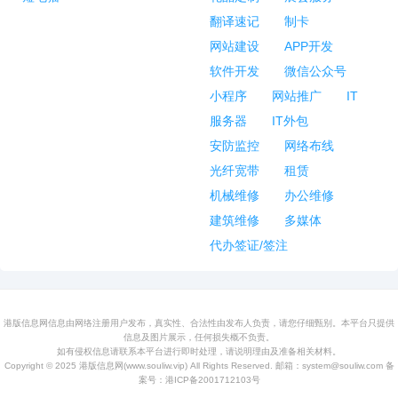
翻译速记
制卡
网站建设
APP开发
软件开发
微信公众号
小程序
网站推广
IT
服务器
IT外包
安防监控
网络布线
光纤宽带
租赁
机械维修
办公维修
建筑维修
多媒体
代办签证/签注
港版信息网信息由网络注册用户发布，真实性、合法性由发布人负责，请您仔细甄别。本平台只提供
信息及图片展示，任何损失概不负责。
如有侵权信息请联系本平台进行即时处理，请说明理由及准备相关材料。
Copyright © 2025
港版信息网
(www.souliw.vip) All Rights Reserved. 邮箱：system@souliw.com 备
案号：
港ICP备2001712103号