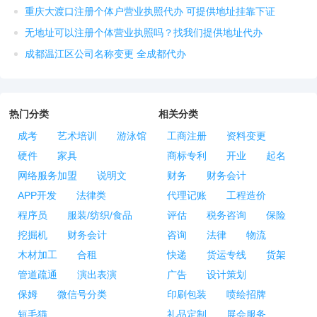
重庆大渡口注册个体户营业执照代办 可提供地址挂靠下证
无地址可以注册个体营业执照吗？找我们提供地址代办
成都温江区公司名称变更 全成都代办
热门分类
相关分类
成考
艺术培训
游泳馆
工商注册
资料变更
硬件
家具
商标专利
开业
起名
网络服务加盟
说明文
财务
财务会计
APP开发
法律类
代理记账
工程造价
程序员
服装/纺织/食品
评估
税务咨询
保险
挖掘机
财务会计
咨询
法律
物流
木材加工
合租
快递
货运专线
货架
管道疏通
演出表演
广告
设计策划
保姆
微信号分类
印刷包装
喷绘招牌
短毛猫
礼品定制
展会服务