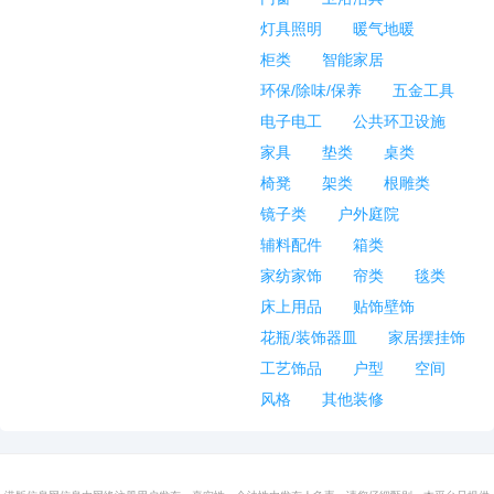
灯具照明
暖气地暖
柜类
智能家居
环保/除味/保养
五金工具
电子电工
公共环卫设施
家具
垫类
桌类
椅凳
架类
根雕类
镜子类
户外庭院
辅料配件
箱类
家纺家饰
帘类
毯类
床上用品
贴饰壁饰
花瓶/装饰器皿
家居摆挂饰
工艺饰品
户型
空间
风格
其他装修