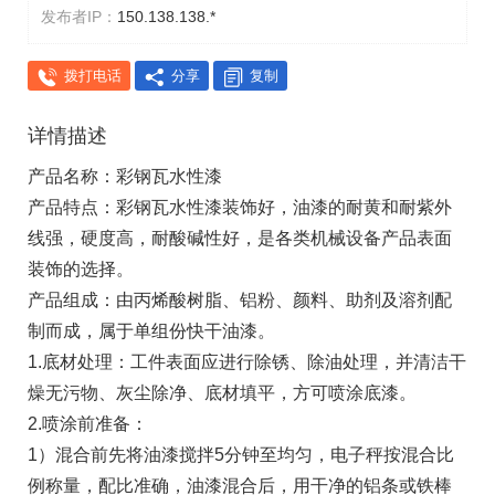
发布者IP：
150.138.138.*
拨打电话
分享
复制
详情描述
产品名称：彩钢瓦水性漆
产品特点：彩钢瓦水性漆装饰好，油漆的耐黄和耐紫外
线强，硬度高，耐酸碱性好，是各类机械设备产品表面
装饰的选择。
产品组成：由丙烯酸树脂、铝粉、颜料、助剂及溶剂配
制而成，属于单组份快干油漆。
1.底材处理：工件表面应进行除锈、除油处理，并清洁干
燥无污物、灰尘除净、底材填平，方可喷涂底漆。
2.喷涂前准备：
1）混合前先将油漆搅拌5分钟至均匀，电子秤按混合比
例称量，配比准确，油漆混合后，用干净的铝条或铁棒