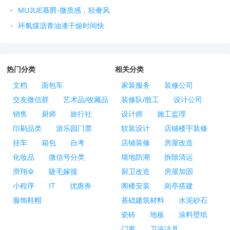
MUJUE慕爵-微质感，轻奢风
环氧煤沥青油漆干燥时间快
热门分类
相关分类
文档
面包车
家装服务
装修公司
交友微信群
艺术品/收藏品
装修队/散工
设计公司
销售
厨师
旅行社
设计师
施工监理
印刷品类
游乐园门票
软装设计
店铺楼宇装修
挂车
箱包
自考
店铺装修
房屋改造
化妆品
微信号分类
墙地防潮
拆除清运
滑翔伞
睫毛嫁接
厨卫改造
房屋加固
小程序
IT
优惠券
阁楼安装
岗亭搭建
服饰鞋帽
基础建筑材料
水泥砂石
瓷砖
地板
涂料壁纸
门窗
卫浴洁具